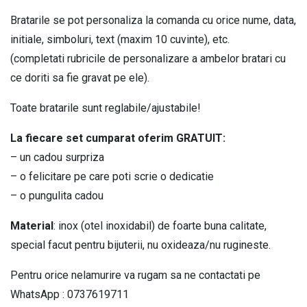
leu
Bratarile se pot personaliza la comanda cu orice nume, data,
si
initiale, simboluri, text (maxim 10 cuvinte), etc.
leoaica
(completati rubricile de personalizare a ambelor bratari cu
BPC254
ce doriti sa fie gravat pe ele).
quantity
Toate bratarile sunt reglabile/ajustabile!
La fiecare set cumparat oferim GRATUIT:
– un cadou surpriza
– o felicitare pe care poti scrie o dedicatie
– o pungulita cadou
Material
: inox (otel inoxidabil) de foarte buna calitate,
special facut pentru bijuterii, nu oxideaza/nu rugineste.
Pentru orice nelamurire va rugam sa ne contactati pe
WhatsApp : 0737619711