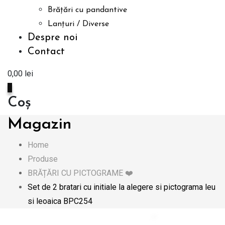
Brățări cu pandantive
Lanțuri / Diverse
Despre noi
Contact
0,00
lei
0
Coș
Magazin
Home
Produse
BRĂȚĂRI CU PICTOGRAME ❤️
Set de 2 bratari cu initiale la alegere si pictograma leu
si leoaica BPC254