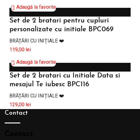
Adaugă la favorite
Adaugă în coș
Set de 2 bratari pentru cupluri
personalizate cu initiale BPC069
BRĂȚĂRI CU INIȚIALE ❤️
119,00
lei
Adaugă la favorite
Adaugă în coș
Set de 2 bratari cu Initiale Data si
mesajul Te iubesc BPC116
BRĂȚĂRI CU INIȚIALE ❤️
129,00
lei
Contact
Contact