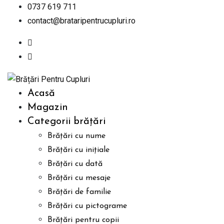
Skip
0737 619 711
to
contact@brataripentrucupluri.ro
content
Acasă
Magazin
Categorii brățări
Brățări cu nume
Brățări cu inițiale
Brățări cu dată
Brățări cu mesaje
Brățări de familie
Brățări cu pictograme
Brățări pentru copii