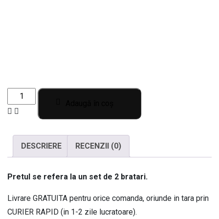
Set
Adaugă în coș
de
2
bratari
DESCRIERE
RECENZII (0)
cu
initiale
la
Pretul se refera la un set de 2 bratari.
alegere
Livrare GRATUITA pentru orice comanda, oriunde in tara prin
si
CURIER RAPID (in 1-2 zile lucratoare).
pictograma