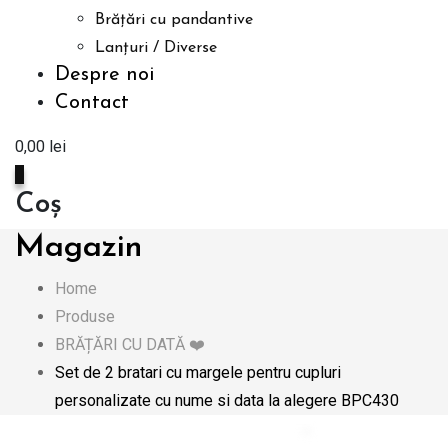
Brățări cu pandantive
Lanțuri / Diverse
Despre noi
Contact
0,00
lei
0
Coș
Magazin
Home
Produse
BRĂȚĂRI CU DATĂ ❤️
Set de 2 bratari cu margele pentru cupluri
personalizate cu nume si data la alegere BPC430