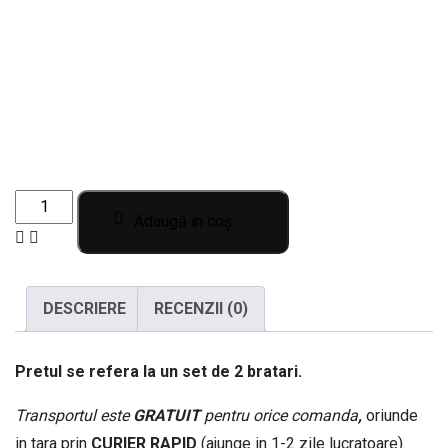
Set
Adaugă în coș
de
2
bratari
DESCRIERE
RECENZII (0)
cu
margele
pentru
Pretul se refera la un set de 2 bratari.
cupluri
Transportul este
GRATUIT
pentru orice comanda
,
oriunde
personalizate
in tara prin
CURIER RAPID
(ajunge in 1-2 zile lucratoare).