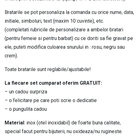
cu
nume
Bratarile se pot personaliza la comanda cu orice nume, data,
si
initiale, simboluri, text (maxim 10 cuvinte), etc.
data
(completati rubricile de personalizare a ambelor bratari
la
(pentru femeie si pentru barbat) cu ce doriti sa fie gravat pe
alegere
ele, puteti modifica culoarea snurului in : rosu, negru sau
BPC430
crem).
quantity
Toate bratarile sunt reglabile/ajustabile!
La fiecare set cumparat oferim GRATUIT:
– un cadou surpriza
– o felicitare pe care poti scrie o dedicatie
– o pungulita cadou
Material
: inox (otel inoxidabil) de foarte buna calitate,
special facut pentru bijuterii, nu oxideaza/nu rugineste.