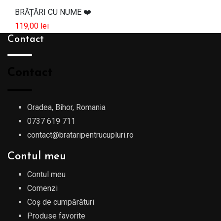
BRĂȚĂRI CU NUME ❤️
119,00
lei
Contact
Contact
Oradea, Bihor, Romania
0737 619 711
contact@brataripentrucupluri.ro
Contul meu
Contul meu
Comenzi
Coș de cumpărături
Produse favorite