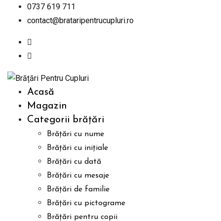
Skip
0737 619 711
to
contact@brataripentrucupluri.ro
content
Acasă
Magazin
Categorii brățări
Brățări cu nume
Brățări cu inițiale
Brățări cu dată
Brățări cu mesaje
Brățări de familie
Brățări cu pictograme
Brățări pentru copii