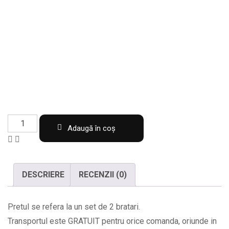
Set
Adaugă în coș
de
2
bratari
DESCRIERE
RECENZII (0)
cu
margele
Pretul se refera la un set de 2 bratari.
semipretioase
Transportul este GRATUIT pentru orice comanda, oriunde in
cu