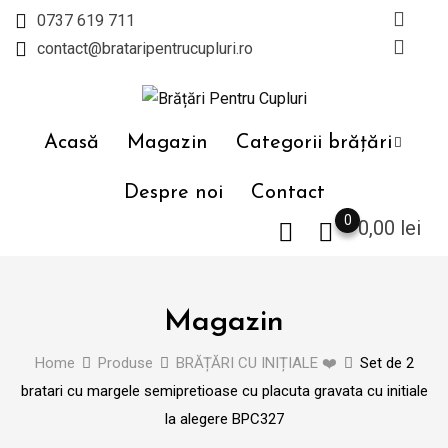
Skip
0737 619 711
to
contact@brataripentrucupluri.ro
content
Acasă
Magazin
Categorii brățări
Despre noi
Contact
0
0,00
lei
Magazin
Home
Produse
BRĂȚĂRI CU INIȚIALE ❤️
Set de 2
bratari cu margele semipretioase cu placuta gravata cu initiale
la alegere BPC327