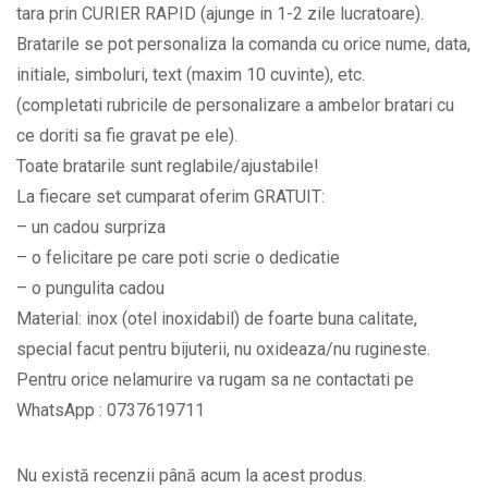
tara prin CURIER RAPID (ajunge in 1-2 zile lucratoare).
placuta
Bratarile se pot personaliza la comanda cu orice nume, data,
gravata
initiale, simboluri, text (maxim 10 cuvinte), etc.
cu
(completati rubricile de personalizare a ambelor bratari cu
initiale
ce doriti sa fie gravat pe ele).
la
Toate bratarile sunt reglabile/ajustabile!
alegere
La fiecare set cumparat oferim GRATUIT:
BPC327
– un cadou surpriza
quantity
– o felicitare pe care poti scrie o dedicatie
– o pungulita cadou
Material: inox (otel inoxidabil) de foarte buna calitate,
special facut pentru bijuterii, nu oxideaza/nu rugineste.
Pentru orice nelamurire va rugam sa ne contactati pe
WhatsApp : 0737619711
Nu există recenzii până acum la acest produs.