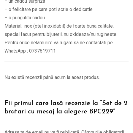
– un cadou surpriza
– o felicitare pe care poti scrie o dedicatie
– o pungulita cadou
Material: inox (otel inoxidabil) de foarte buna calitate,
special facut pentru bijuterii, nu oxideaza/nu rugineste.
Pentru orice nelamurire va rugam sa ne contactati pe
WhatsApp : 0737619711
Nu există recenzii până acum la acest produs.
Fii primul care lasă recenzie la “Set de 2
bratari cu mesaj la alegere BPC229”
Adresa ta de email nu va fi publicată.
Câmpurile obligatorii