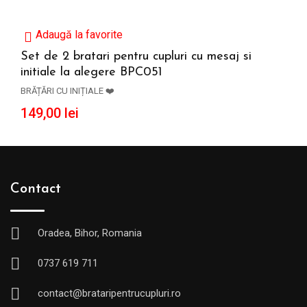
Adaugă la favorite
Set de 2 bratari pentru cupluri cu mesaj si
initiale la alegere BPC051
ADAUGĂ ÎN COȘ
BRĂȚĂRI CU INIȚIALE ❤️
149,00
lei
Contact
Oradea, Bihor, Romania
0737 619 711
contact@brataripentrucupluri.ro