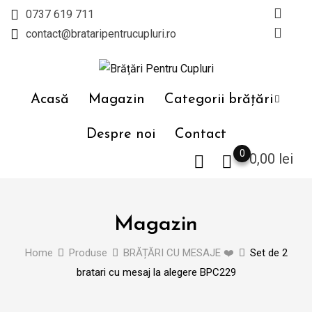
Skip
0737 619 711
to
contact@brataripentrucupluri.ro
content
Acasă
Magazin
Categorii brățări
Despre noi
Contact
0
0,00
lei
Magazin
Home
Produse
BRĂȚĂRI CU MESAJE ❤️
Set de 2
bratari cu mesaj la alegere BPC229