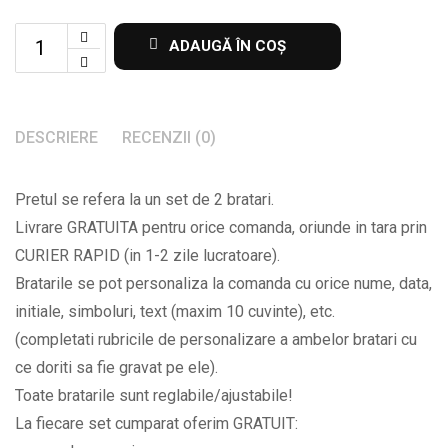
Set
ADAUGĂ ÎN COȘ
de
2
bratari
DESCRIERE
RECENZII (0)
cu
mesaj
Pretul se refera la un set de 2 bratari.
la
Livrare GRATUITA pentru orice comanda, oriunde in tara prin
alegere
CURIER RAPID (in 1-2 zile lucratoare).
BPC229
Bratarile se pot personaliza la comanda cu orice nume, data,
quantity
initiale, simboluri, text (maxim 10 cuvinte), etc.
(completati rubricile de personalizare a ambelor bratari cu
ce doriti sa fie gravat pe ele).
Toate bratarile sunt reglabile/ajustabile!
La fiecare set cumparat oferim GRATUIT: