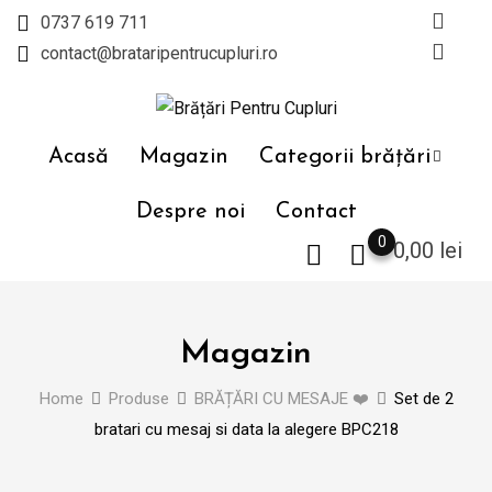
Skip
0737 619 711
to
contact@brataripentrucupluri.ro
content
Acasă
Magazin
Categorii brățări
Despre noi
Contact
0
0,00
lei
Magazin
Home
Produse
BRĂȚĂRI CU MESAJE ❤️
Set de 2
bratari cu mesaj si data la alegere BPC218