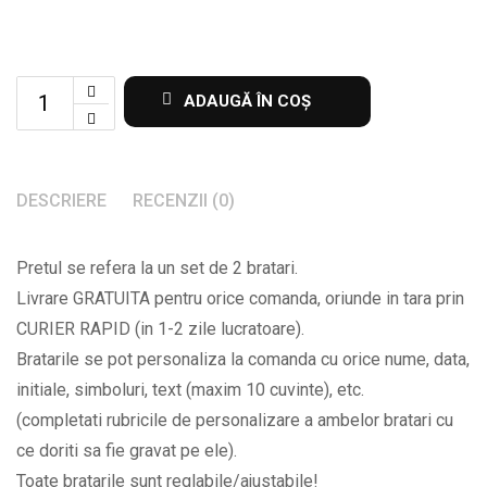
Set
ADAUGĂ ÎN COȘ
de
2
bratari
DESCRIERE
RECENZII (0)
cu
mesaj
Pretul se refera la un set de 2 bratari.
si
Livrare GRATUITA pentru orice comanda, oriunde in tara prin
data
CURIER RAPID (in 1-2 zile lucratoare).
la
Bratarile se pot personaliza la comanda cu orice nume, data,
alegere
initiale, simboluri, text (maxim 10 cuvinte), etc.
BPC218
(completati rubricile de personalizare a ambelor bratari cu
quantity
ce doriti sa fie gravat pe ele).
Toate bratarile sunt reglabile/ajustabile!