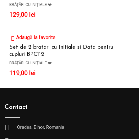
ADAUGĂ ÎN COȘ
BRĂȚĂRI CU INIȚIALE ❤️
129,00
lei
Adaugă la favorite
Set de 2 bratari cu Initiale si Data pentru
cupluri BPC112
ADAUGĂ ÎN COȘ
BRĂȚĂRI CU INIȚIALE ❤️
119,00
lei
Contact
Oradea, Bihor, Romania