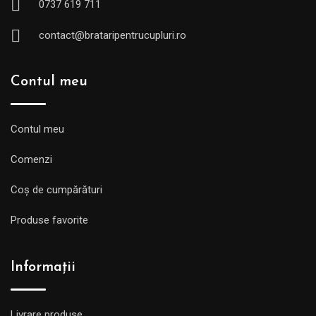
0737 619 711
contact@brataripentrucupluri.ro
Contul meu
Contul meu
Comenzi
Coș de cumpărături
Produse favorite
Informații
Livrare produse