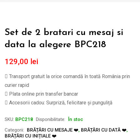
Set de 2 bratari cu mesaj si
data la alegere BPC218
129,00
lei
Transport gratuit la orice comandă în toată România prin
curier rapid
Plata online prin transfer bancar
Accesorii cadou: Surpriză, felicitare și punguliță
SKU:
BPC218
Disponibilitate:
În stoc
Categorii:
BRĂȚĂRI CU MESAJE ❤️
,
BRĂȚĂRI CU DATĂ ❤️
,
BRĂȚĂRI CU INIȚIALE ❤️