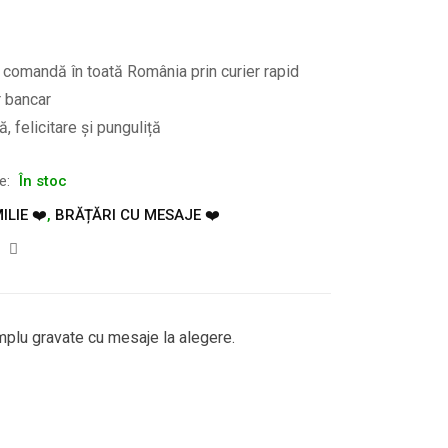
e comandă în toată România prin curier rapid
r bancar
, felicitare și punguliță
te:
În stoc
ILIE ❤️
,
BRĂȚĂRI CU MESAJE ❤️
implu gravate cu mesaje la alegere.