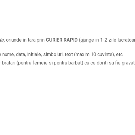
mesaje
gravate
la
alegere
BPC134
da
,
oriunde in tara prin
CURIER RAPID
(ajunge in 1-2 zile lucratoar
quantity
nume, data, initiale, simboluri, text (maxim 10 cuvinte), etc.
bratari (pentru femeie si pentru barbat) cu ce doriti sa fie gravat 