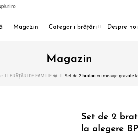
pluri.ro
ă
Magazin
Categorii brățări
Despre noi
Magazin
se
BRĂȚĂRI DE FAMILIE ❤️
Set de 2 bratari cu mesaje gravate 
Set de 2 brat
la alegere B