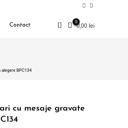
0
Contact
0,00
lei
la alegere BPC134
ari cu mesaje gravate
PC134