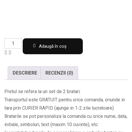
Set
Adaugă în coș
de
2
bratari
DESCRIERE
RECENZII (0)
cu
nume
Pretul se refera la un set de 2 bratari.
pentru
Transportul este GRATUIT pentru orice comanda, oriunde in
el
tara prin CURIER RAPID (ajunge in 1-2 zile lucratoare).
si
Bratarile se pot personaliza la comanda cu orice nume, data,
ea
initiale, simboluri, text (maxim 10 cuvinte), etc.
si