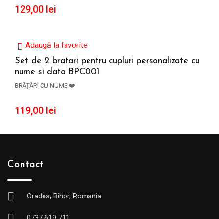
129,00
lei
Adaugă la favorite
Set de 2 bratari pentru cupluri personalizate cu
nume si data BPC001
ADAUGĂ ÎN COȘ
BRĂȚĂRI CU NUME ❤️
119,00
lei
Contact
Oradea, Bihor, Romania
0737 619 711