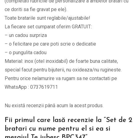
(completati rubricile de personalizare a ambelor bratari cu
mesajul
ce doriti sa fie gravat pe ele).
Te
Toate bratarile sunt reglabile/ajustabile!
iubesc
La fiecare set cumparat oferim GRATUIT:
BPC347
– un cadou surpriza
quantity
– o felicitare pe care poti scrie o dedicatie
– o pungulita cadou
Material: inox (otel inoxidabil) de foarte buna calitate,
special facut pentru bijuterii, nu oxideaza/nu rugineste.
Pentru orice nelamurire va rugam sa ne contactati pe
WhatsApp : 0737619711
Nu există recenzii până acum la acest produs.
Fii primul care lasă recenzie la “Set de 2
bratari cu nume pentru el si ea si
mesajul Te iubesc BPC347”