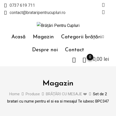
Skip
0737 619 711
to
contact@brataripentrucupluri.ro
content
Acasă
Magazin
Categorii brățări
Despre noi
Contact
0
0,00
lei
Magazin
Home
Produse
BRĂȚĂRI CU MESAJE ❤️
Set de 2
bratari cu nume pentru el si ea si mesajul Te iubesc BPC347