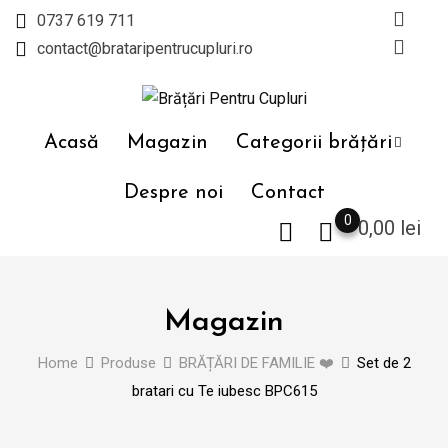
Skip
0737 619 711
to
contact@brataripentrucupluri.ro
content
Acasă
Magazin
Categorii brățări
Despre noi
Contact
0
0,00
lei
Magazin
Home
Produse
BRĂȚĂRI DE FAMILIE ❤️
Set de 2
bratari cu Te iubesc BPC615