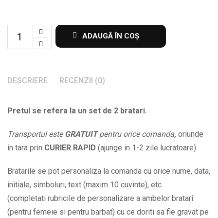
Set
ADAUGĂ ÎN COȘ
de
2
bratari
DESCRIERE
RECENZII (0)
cu
Te
Pretul se refera la un set de 2 bratari.
iubesc
BPC615
Transportul este
GRATUIT
pentru orice comanda
,
oriunde
quantity
in tara prin
CURIER RAPID
(ajunge in 1-2 zile lucratoare).
Bratarile se pot personaliza la comanda cu orice nume, data,
initiale, simboluri, text (maxim 10 cuvinte), etc.
(completati rubricile de personalizare a ambelor bratari
(pentru femeie si pentru barbat) cu ce doriti sa fie gravat pe