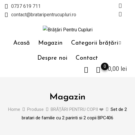
Skip
0737 619 711
to
contact@brataripentrucupluri.ro
content
Acasă
Magazin
Categorii brățări
Despre noi
Contact
0
0,00
lei
Magazin
Home
Produse
BRĂȚĂRI PENTRU COPII ❤️
Set de 2
bratari de familie cu 2 parinti si 2 copii BPC406