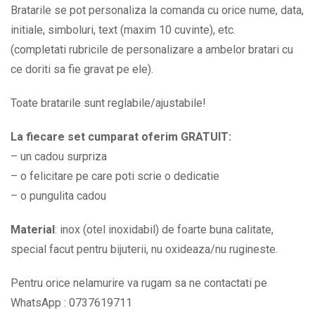
2
Bratarile se pot personaliza la comanda cu orice nume, data,
copii
initiale, simboluri, text (maxim 10 cuvinte), etc.
BPC406
(completati rubricile de personalizare a ambelor bratari cu
quantity
ce doriti sa fie gravat pe ele).
Toate bratarile sunt reglabile/ajustabile!
La fiecare set cumparat oferim GRATUIT:
– un cadou surpriza
– o felicitare pe care poti scrie o dedicatie
– o pungulita cadou
Material
: inox (otel inoxidabil) de foarte buna calitate,
special facut pentru bijuterii, nu oxideaza/nu rugineste.
Pentru orice nelamurire va rugam sa ne contactati pe
WhatsApp : 0737619711