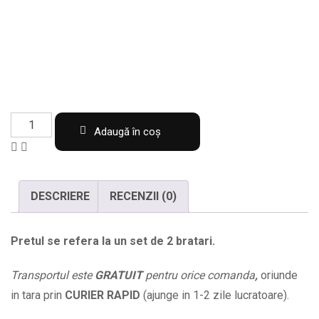
Set
Adaugă în coș
de
2
bratari
DESCRIERE
RECENZII (0)
de
familie
Pretul se refera la un set de 2 bratari.
cu
2
Transportul este
GRATUIT
pentru orice comanda
,
oriunde
parinti
in tara prin
CURIER RAPID
(ajunge in 1-2 zile lucratoare).
si