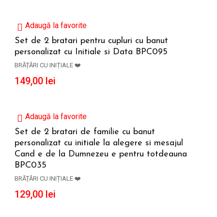
Adaugă la favorite
Set de 2 bratari pentru cupluri cu banut
personalizat cu Initiale si Data BPC095
ADAUGĂ ÎN COȘ
BRĂȚĂRI CU INIȚIALE ❤️
149,00
lei
Adaugă la favorite
Set de 2 bratari de familie cu banut
personalizat cu initiale la alegere si mesajul
ADAUGĂ ÎN COȘ
Cand e de la Dumnezeu e pentru totdeauna
BPC035
BRĂȚĂRI CU INIȚIALE ❤️
129,00
lei