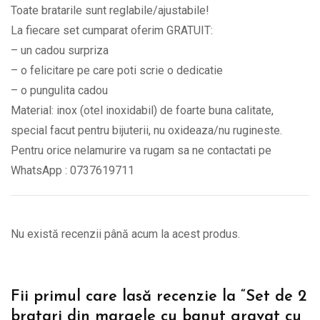
Toate bratarile sunt reglabile/ajustabile!
BPC341
La fiecare set cumparat oferim GRATUIT:
quantity
– un cadou surpriza
– o felicitare pe care poti scrie o dedicatie
– o pungulita cadou
Material: inox (otel inoxidabil) de foarte buna calitate,
special facut pentru bijuterii, nu oxideaza/nu rugineste.
Pentru orice nelamurire va rugam sa ne contactati pe
WhatsApp : 0737619711
Nu există recenzii până acum la acest produs.
Fii primul care lasă recenzie la “Set de 2
bratari din margele cu banut gravat cu