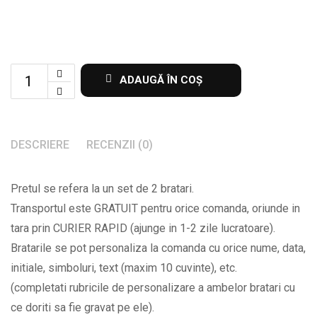
Set
ADAUGĂ ÎN COȘ
de
2
bratari
DESCRIERE
RECENZII (0)
din
margele
Pretul se refera la un set de 2 bratari.
cu
Transportul este GRATUIT pentru orice comanda, oriunde in
banut
tara prin CURIER RAPID (ajunge in 1-2 zile lucratoare).
gravat
Bratarile se pot personaliza la comanda cu orice nume, data,
cu
initiale, simboluri, text (maxim 10 cuvinte), etc.
initiala
(completati rubricile de personalizare a ambelor bratari cu
la
ce doriti sa fie gravat pe ele).
alegere