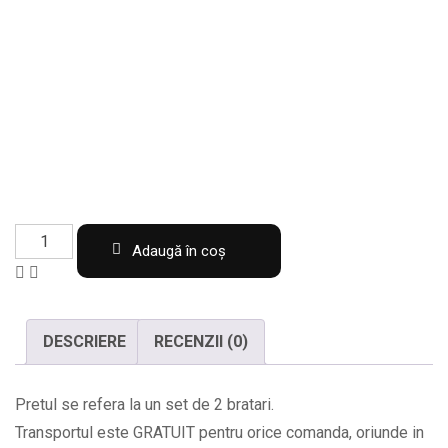
Set
Adaugă în coș
de
2
bratari
DESCRIERE
RECENZII (0)
din
margele
Pretul se refera la un set de 2 bratari.
fatetate
Transportul este GRATUIT pentru orice comanda, oriunde in
cu