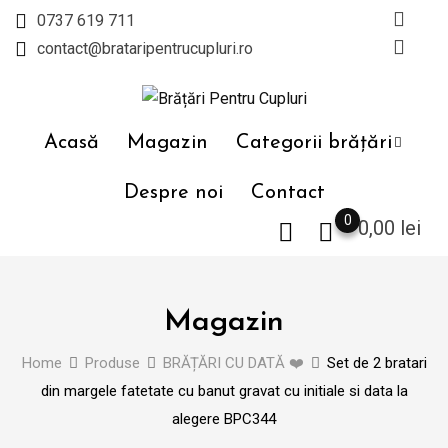
Skip
0737 619 711
to
contact@brataripentrucupluri.ro
content
Acasă
Magazin
Categorii brățări
Despre noi
Contact
0
0,00
lei
Magazin
Home
Produse
BRĂȚĂRI CU DATĂ ❤️
Set de 2 bratari
din margele fatetate cu banut gravat cu initiale si data la
alegere BPC344