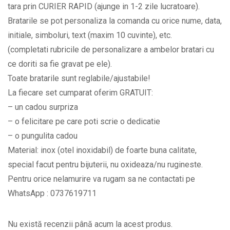
tara prin CURIER RAPID (ajunge in 1-2 zile lucratoare).
banut
Bratarile se pot personaliza la comanda cu orice nume, data,
gravat
initiale, simboluri, text (maxim 10 cuvinte), etc.
cu
(completati rubricile de personalizare a ambelor bratari cu
initiale
ce doriti sa fie gravat pe ele).
si
Toate bratarile sunt reglabile/ajustabile!
data
La fiecare set cumparat oferim GRATUIT:
la
– un cadou surpriza
alegere
– o felicitare pe care poti scrie o dedicatie
BPC344
– o pungulita cadou
quantity
Material: inox (otel inoxidabil) de foarte buna calitate,
special facut pentru bijuterii, nu oxideaza/nu rugineste.
Pentru orice nelamurire va rugam sa ne contactati pe
WhatsApp : 0737619711
Nu există recenzii până acum la acest produs.