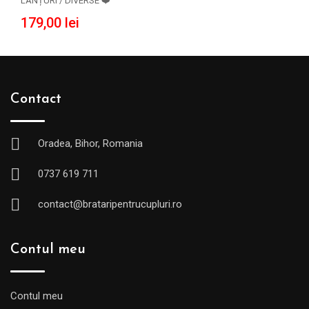
LANȚURI / DIVERSE ❤️
179,00
lei
Contact
Oradea, Bihor, Romania
0737 619 711
contact@brataripentrucupluri.ro
Contul meu
Contul meu