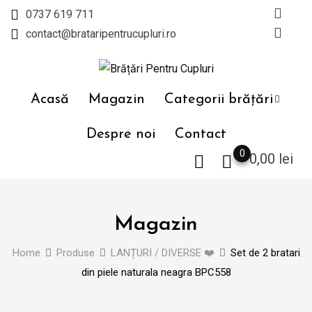
Skip
0737 619 711
to
contact@brataripentrucupluri.ro
content
Acasă
Magazin
Categorii brățări
Despre noi
Contact
0
0,00
lei
Magazin
Home
Produse
LANȚURI / DIVERSE ❤️
Set de 2 bratari
din piele naturala neagra BPC558