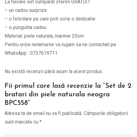
La fiecare set cumparat oferim GRATUIT:
quantity
– un cadou surpriza
– o felicitare pe care poti scrie o dedicatie
– o pungulita cadou
Material: piele naturala, marime 20cm.
Pentru orice nelamurire va rugam sa ne contactati pe
WhatsApp : 0737619711
Nu există recenzii până acum la acest produs.
Fii primul care lasă recenzie la “Set de 2
bratari din piele naturala neagra
BPC558”
Adresa ta de email nu va fi publicată.
Câmpurile obligatorii
sunt marcate cu
*