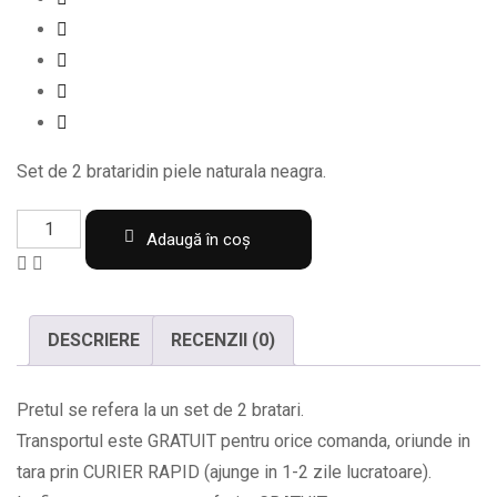
Set de 2 brataridin piele naturala neagra.
Set
Adaugă în coș
de
2
bratari
DESCRIERE
RECENZII (0)
din
piele
Pretul se refera la un set de 2 bratari.
naturala
Transportul este GRATUIT pentru orice comanda, oriunde in
neagra
tara prin CURIER RAPID (ajunge in 1-2 zile lucratoare).
BPC558