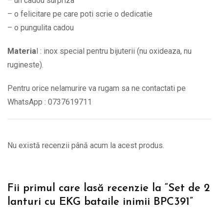
– un cadou surpriza
– o felicitare pe care poti scrie o dedicatie
– o pungulita cadou
Materia
l : inox special pentru bijuterii (nu oxideaza, nu
rugineste).
Pentru orice nelamurire va rugam sa ne contactati pe
WhatsApp : 0737619711
Nu există recenzii până acum la acest produs.
Fii primul care lasă recenzie la “Set de 2
lanturi cu EKG bataile inimii BPC391”