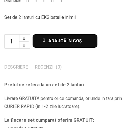
Distribuie:
Set de 2 lanturi cu EKG bataile inimii.
Set
ADAUGĂ ÎN COȘ
de
2
lanturi
DESCRIERE
RECENZII (0)
cu
EKG
Pretul se refera la un set de 2 lanturi.
bataile
inimii
Livrare GRATUITA pentru orice comanda, oriunde in tara prin
BPC391
CURIER RAPID (in 1-2 zile lucratoare).
quantity
La fiecare set cumparat oferim GRATUIT: