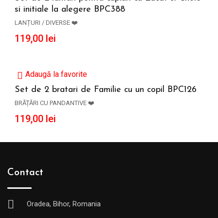
si initiale la alegere BPC388
ADAUGĂ ÎN COȘ
LANȚURI / DIVERSE ❤️
119,00
lei
Adaugă la favorite
Set de 2 bratari de Familie cu un copil BPC126
BRĂȚĂRI CU PANDANTIVE ❤️
ADAUGĂ ÎN COȘ
119,00
lei
Contact
Oradea, Bihor, Romania