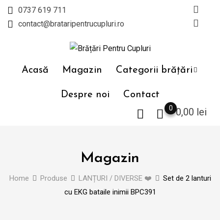
Skip
0737 619 711
to
contact@brataripentrucupluri.ro
content
Acasă
Magazin
Categorii brățări
Despre noi
Contact
0
0,00
lei
Magazin
Home
Produse
LANȚURI / DIVERSE ❤️
Set de 2 lanturi
cu EKG bataile inimii BPC391