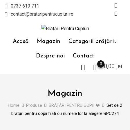
Skip
0737 619 711
to
contact@brataripentrucupluri.ro
content
Acasă
Magazin
Categorii brățări
Despre noi
Contact
0
0,00
lei
Magazin
Home
Produse
BRĂȚĂRI PENTRU COPII ❤️
Set de 2
bratari pentru copii frati cu numele lor la alegere BPC274