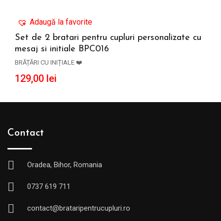
Adaugă la favorite
Set de 2 bratari pentru cupluri personalizate cu
mesaj si initiale BPC016
ADAUGĂ ÎN COȘ
BRĂȚĂRI CU INIȚIALE ❤️
129,00
lei
Contact
Oradea, Bihor, Romania
0737 619 711
contact@brataripentrucupluri.ro