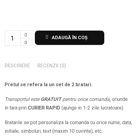
Set
ADAUGĂ ÎN COȘ
de
2
bratari
DESCRIERE
RECENZII (0)
pentru
copii
Pretul se refera la un set de 2 bratari.
frati
cu
Transportul este
GRATUIT
pentru orice comanda
,
oriunde
numele
in tara prin
CURIER RAPID
(ajunge in 1-2 zile lucratoare).
lor
la
Bratarile se pot personaliza la comanda cu orice nume, data,
alegere
initiale, simboluri, text (maxim 10 cuvinte), etc.