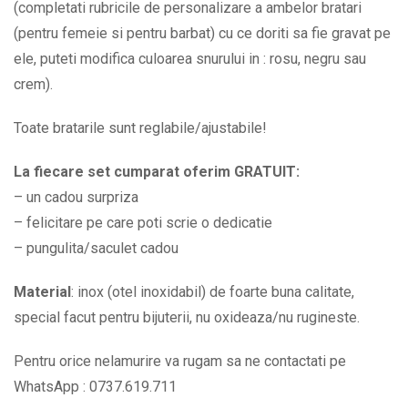
BPC274
(completati rubricile de personalizare a ambelor bratari
quantity
(pentru femeie si pentru barbat) cu ce doriti sa fie gravat pe
ele, puteti modifica culoarea snurului in : rosu, negru sau
crem).
Toate bratarile sunt reglabile/ajustabile!
La fiecare set cumparat oferim GRATUIT:
– un cadou surpriza
– felicitare pe care poti scrie o dedicatie
– pungulita/saculet cadou
Material
: inox (otel inoxidabil) de foarte buna calitate,
special facut pentru bijuterii, nu oxideaza/nu rugineste.
Pentru orice nelamurire va rugam sa ne contactati pe
WhatsApp : 0737.619.711