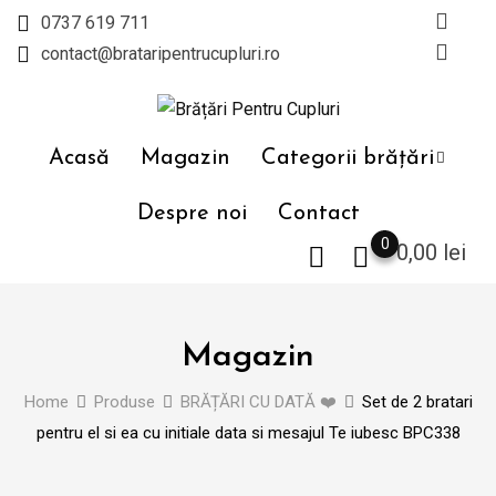
Skip
0737 619 711
to
contact@brataripentrucupluri.ro
content
Acasă
Magazin
Categorii brățări
Despre noi
Contact
0
0,00
lei
Magazin
Home
Produse
BRĂȚĂRI CU DATĂ ❤️
Set de 2 bratari
pentru el si ea cu initiale data si mesajul Te iubesc BPC338