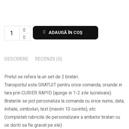
Set
ADAUGĂ ÎN COȘ
de
2
bratari
DESCRIERE
RECENZII (0)
pentru
el
Pretul se refera la un set de 2 bratari.
si
Transportul este GRATUIT pentru orice comanda, oriunde in
ea
tara prin CURIER RAPID (ajunge in 1-2 zile lucratoare).
cu
Bratarile se pot personaliza la comanda cu orice nume, data,
initiale
initiale, simboluri, text (maxim 10 cuvinte), etc.
data
(completati rubricile de personalizare a ambelor bratari cu
si
ce doriti sa fie gravat pe ele).
mesajul