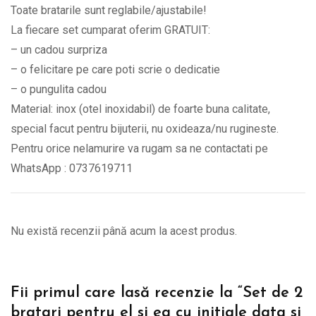
Toate bratarile sunt reglabile/ajustabile!
Te
La fiecare set cumparat oferim GRATUIT:
iubesc
– un cadou surpriza
BPC338
– o felicitare pe care poti scrie o dedicatie
quantity
– o pungulita cadou
Material: inox (otel inoxidabil) de foarte buna calitate,
special facut pentru bijuterii, nu oxideaza/nu rugineste.
Pentru orice nelamurire va rugam sa ne contactati pe
WhatsApp : 0737619711
Nu există recenzii până acum la acest produs.
Fii primul care lasă recenzie la “Set de 2
bratari pentru el si ea cu initiale data si