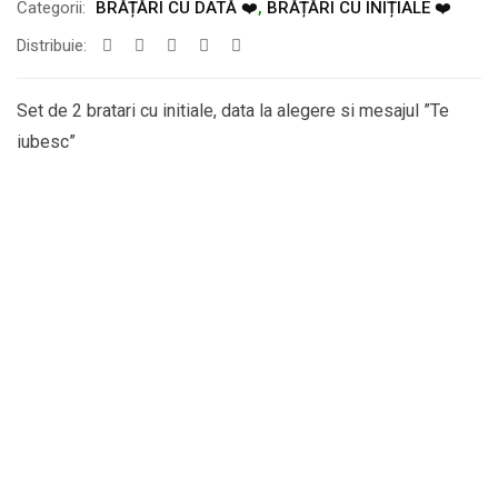
Categorii:
BRĂȚĂRI CU DATĂ ❤️
,
BRĂȚĂRI CU INIȚIALE ❤️
Distribuie:
Set de 2 bratari cu initiale, data la alegere si mesajul ”Te
iubesc”