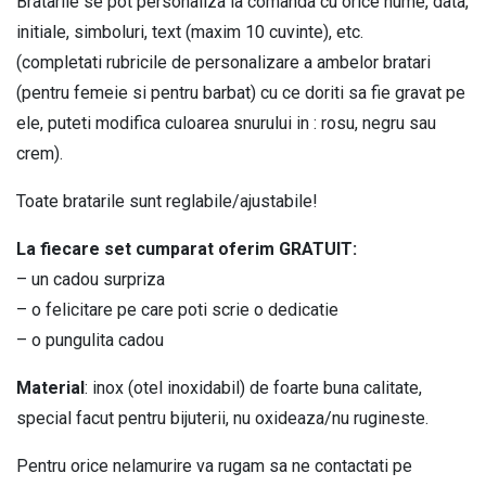
Bratarile se pot personaliza la comanda cu orice nume, data,
quantity
initiale, simboluri, text (maxim 10 cuvinte), etc.
(completati rubricile de personalizare a ambelor bratari
(pentru femeie si pentru barbat) cu ce doriti sa fie gravat pe
ele, puteti modifica culoarea snurului in : rosu, negru sau
crem).
Toate bratarile sunt reglabile/ajustabile!
La fiecare set cumparat oferim GRATUIT:
– un cadou surpriza
– o felicitare pe care poti scrie o dedicatie
– o pungulita cadou
Material
: inox (otel inoxidabil) de foarte buna calitate,
special facut pentru bijuterii, nu oxideaza/nu rugineste.
Pentru orice nelamurire va rugam sa ne contactati pe