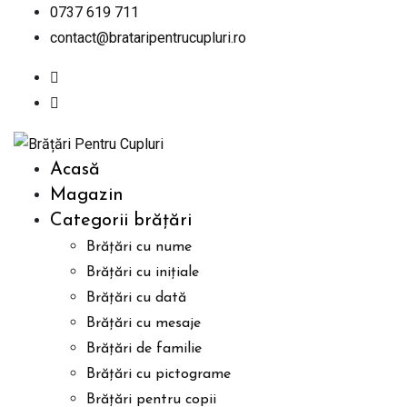
Skip
0737 619 711
to
contact@brataripentrucupluri.ro
content
Acasă
Magazin
Categorii brățări
Brățări cu nume
Brățări cu inițiale
Brățări cu dată
Brățări cu mesaje
Brățări de familie
Brățări cu pictograme
Brățări pentru copii