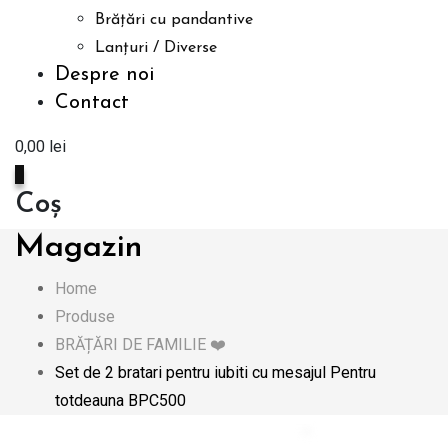
Brățări cu pandantive
Lanțuri / Diverse
Despre noi
Contact
0,00
lei
0
Coș
Magazin
Home
Produse
BRĂȚĂRI DE FAMILIE ❤️
Set de 2 bratari pentru iubiti cu mesajul Pentru
totdeauna BPC500