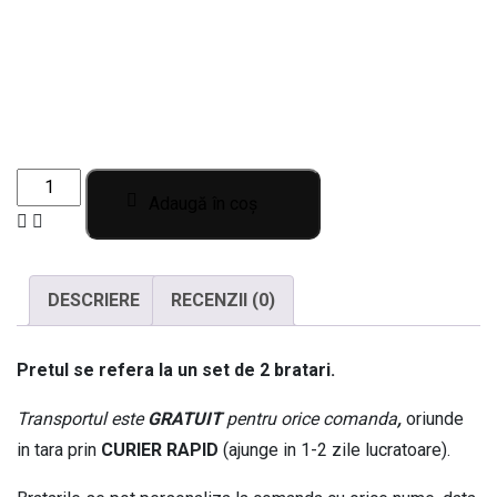
Set
Adaugă în coș
de
2
bratari
DESCRIERE
RECENZII (0)
pentru
iubiti
cu
Pretul se refera la un set de 2 bratari.
mesajul
Transportul este
GRATUIT
pentru orice comanda
,
oriunde
Pentru
in tara prin
CURIER RAPID
(ajunge in 1-2 zile lucratoare).
totdeauna
BPC500