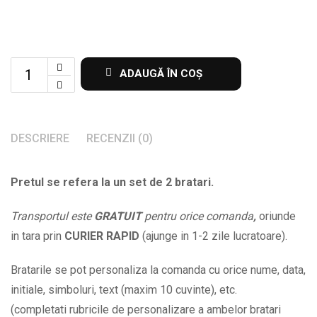
Set
ADAUGĂ ÎN COȘ
de
2
bratari
DESCRIERE
RECENZII (0)
pentru
parinti
Pretul se refera la un set de 2 bratari.
si
copii
Transportul este
GRATUIT
pentru orice comanda
,
oriunde
cu
in tara prin
CURIER RAPID
(ajunge in 1-2 zile lucratoare).
nume
la
Bratarile se pot personaliza la comanda cu orice nume, data,
alegere
initiale, simboluri, text (maxim 10 cuvinte), etc.
BPC007
(completati rubricile de personalizare a ambelor bratari