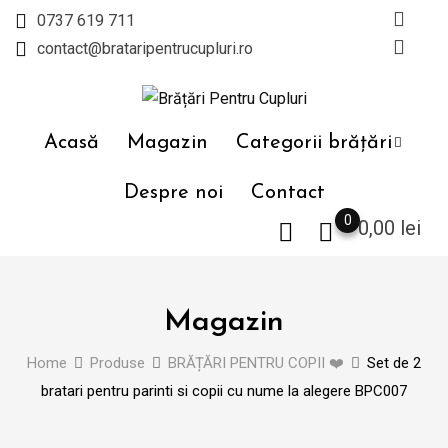
Skip
0737 619 711
to
contact@brataripentrucupluri.ro
content
Acasă
Magazin
Categorii brățări
Despre noi
Contact
0
0,00
lei
Magazin
Home
Produse
BRĂȚĂRI PENTRU COPII ❤️
Set de 2
bratari pentru parinti si copii cu nume la alegere BPC007