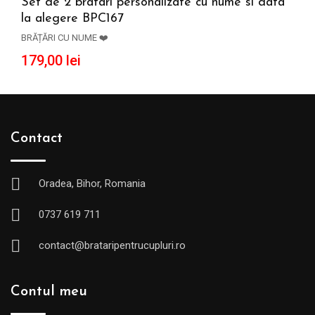
Set de 2 bratari personalizate cu nume si data
la alegere BPC167
ADAUGĂ ÎN COȘ
BRĂȚĂRI CU NUME ❤️
179,00
lei
Contact
Oradea, Bihor, Romania
0737 619 711
contact@brataripentrucupluri.ro
Contul meu