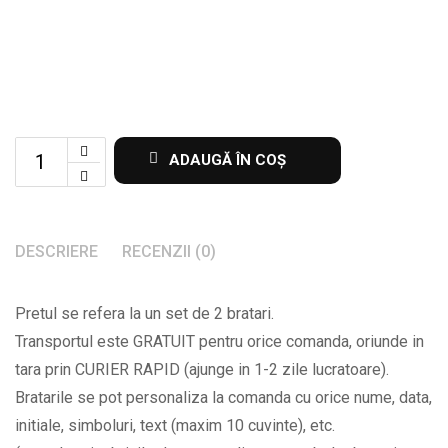
Set
ADAUGĂ ÎN COȘ
de
2
bratari
DESCRIERE
RECENZII (0)
personalizate
cu
Pretul se refera la un set de 2 bratari.
initiale
Transportul este GRATUIT pentru orice comanda, oriunde in
si
tara prin CURIER RAPID (ajunge in 1-2 zile lucratoare).
data
Bratarile se pot personaliza la comanda cu orice nume, data,
la
initiale, simboluri, text (maxim 10 cuvinte), etc.
alegere