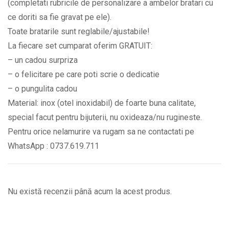
(completati rubricile de personalizare a ambelor bratari cu
si
ce doriti sa fie gravat pe ele).
mesajul
Toate bratarile sunt reglabile/ajustabile!
Te
La fiecare set cumparat oferim GRATUIT:
iubesc
– un cadou surpriza
BPC351
– o felicitare pe care poti scrie o dedicatie
quantity
– o pungulita cadou
Material: inox (otel inoxidabil) de foarte buna calitate,
special facut pentru bijuterii, nu oxideaza/nu rugineste.
Pentru orice nelamurire va rugam sa ne contactati pe
WhatsApp : 0737.619.711
Nu există recenzii până acum la acest produs.