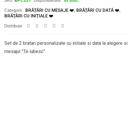
SKU:
BPC351
Disponibilitate:
În stoc
Categorii:
BRĂȚĂRI CU MESAJE ❤️
,
BRĂȚĂRI CU DATĂ ❤️
,
BRĂȚĂRI CU INIȚIALE ❤️
Distribuie:
Set de 2 bratari personalizate cu initiale si data la alegere si
mesajul ”Te iubesc”.