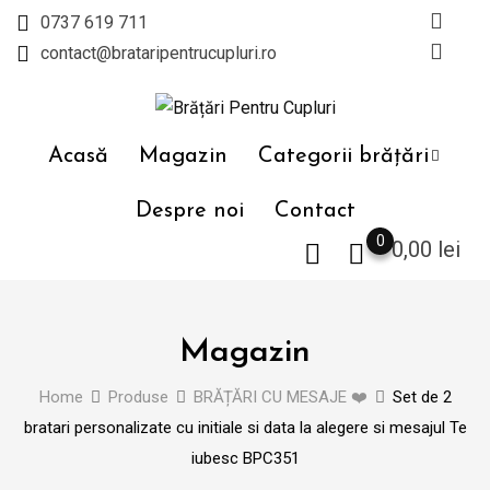
Skip
0737 619 711
to
contact@brataripentrucupluri.ro
content
Acasă
Magazin
Categorii brățări
Despre noi
Contact
0
0,00
lei
Magazin
Home
Produse
BRĂȚĂRI CU MESAJE ❤️
Set de 2
bratari personalizate cu initiale si data la alegere si mesajul Te
iubesc BPC351