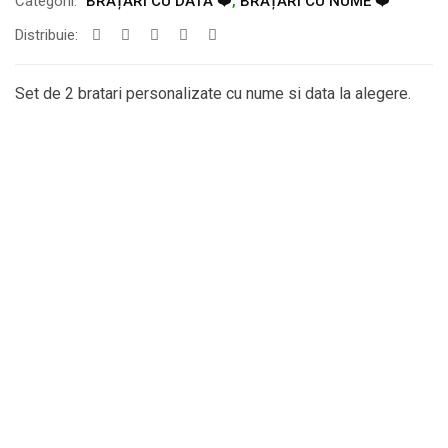
Categorii:
BRĂȚĂRI CU DATĂ ❤️
,
BRĂȚĂRI CU NUME ❤️
Distribuie:
Set de 2 bratari personalizate cu nume si data la alegere.