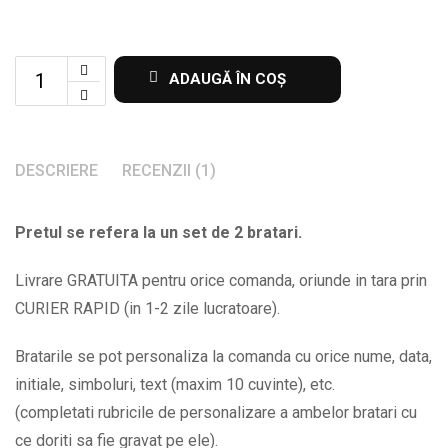
Set
ADAUGĂ ÎN COȘ
de
2
bratari
DESCRIERE
RECENZII (1)
personalizate
cu
Pretul se refera la un set de 2 bratari.
nume
si
Livrare GRATUITA pentru orice comanda, oriunde in tara prin
data
CURIER RAPID (in 1-2 zile lucratoare).
BPC149
quantity
Bratarile se pot personaliza la comanda cu orice nume, data,
initiale, simboluri, text (maxim 10 cuvinte), etc.
(completati rubricile de personalizare a ambelor bratari cu
ce doriti sa fie gravat pe ele).