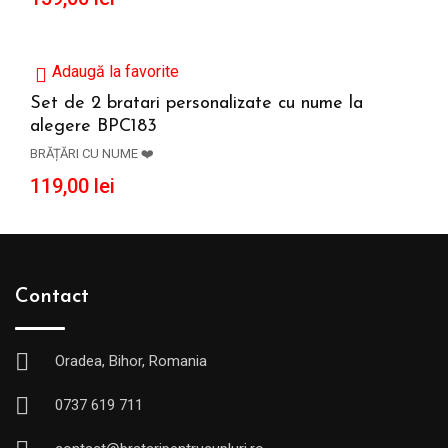
Adaugă la favorite
Set de 2 bratari personalizate cu nume la
alegere BPC183
ADAUGĂ ÎN COȘ
BRĂȚĂRI CU NUME ❤️
119,00
lei
Contact
Oradea, Bihor, Romania
0737 619 711