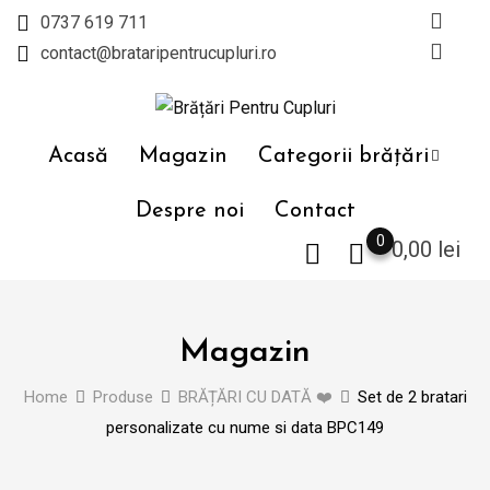
Skip
0737 619 711
to
contact@brataripentrucupluri.ro
content
Acasă
Magazin
Categorii brățări
Despre noi
Contact
0
0,00
lei
Magazin
Home
Produse
BRĂȚĂRI CU DATĂ ❤️
Set de 2 bratari
personalizate cu nume si data BPC149