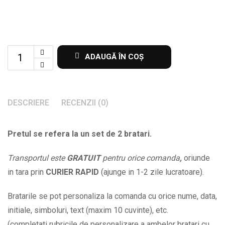
Set
ADAUGĂ ÎN COȘ
de
2
bratari
DESCRIERE
RECENZII (0)
personalizate
cu
Pretul se refera la un set de 2 bratari.
nume
si
Transportul este
GRATUIT
pentru orice comanda
,
oriunde
data
in tara prin
CURIER RAPID
(ajunge in 1-2 zile lucratoare).
la
alegere
Bratarile se pot personaliza la comanda cu orice nume, data,
BPC412
initiale, simboluri, text (maxim 10 cuvinte), etc.
quantity
(completati rubricile de personalizare a ambelor bratari cu