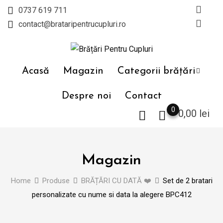
Skip
0737 619 711
to
contact@brataripentrucupluri.ro
content
Acasă
Magazin
Categorii brățări
Despre noi
Contact
0
0,00
lei
Magazin
Home
Produse
BRĂȚĂRI CU DATĂ ❤️
Set de 2 bratari
personalizate cu nume si data la alegere BPC412