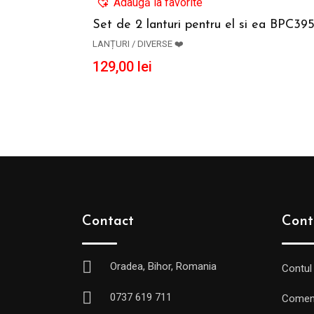
Adaugă la favorite
Set de 2 lanturi pentru el si ea BPC39
LANȚURI / DIVERSE ❤️
ADAUGĂ ÎN COȘ
129,00
lei
Contact
Cont
Oradea, Bihor, Romania
Contul
0737 619 711
Comen