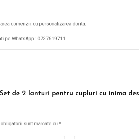
quantity
izarea comenzii, cu personalizarea dorita.
tati pe WhatsApp : 0737619711
“Set de 2 lanturi pentru cupluri cu inima des
obligatorii sunt marcate cu
*