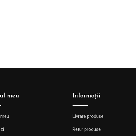
5
ul meu
Informații
 meu
Livrare produse
zi
Retur produse