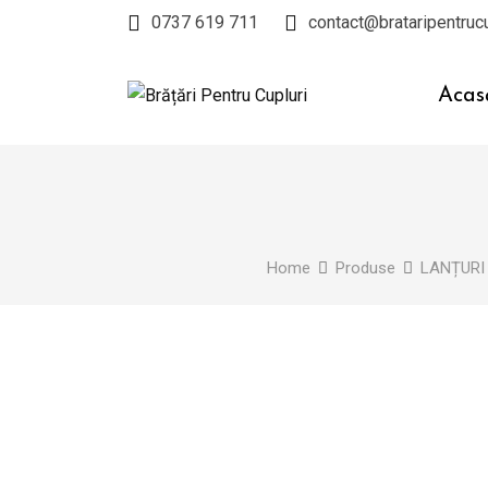
Skip
0737 619 711
contact@brataripentrucu
to
content
Acas
Home
Produse
LANȚURI 