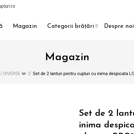
pluri.ro
ă
Magazin
Categorii brățări
Despre noi
Magazin
/ DIVERSE ❤️
Set de 2 lanturi pentru cupluri cu inima despicata LO
Set de 2 lant
inima despica