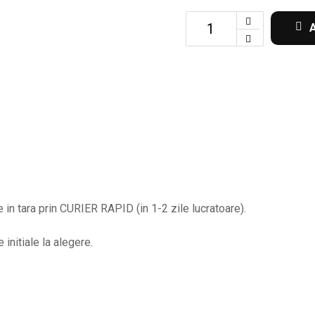
Set
de
2
lanturi
pentru
cupluri
cu
inima
despicata
LOVE
in tara prin CURIER RAPID (in 1-2 zile lucratoare).
si
initiale
initiale la alegere.
la
alegere
BPC386