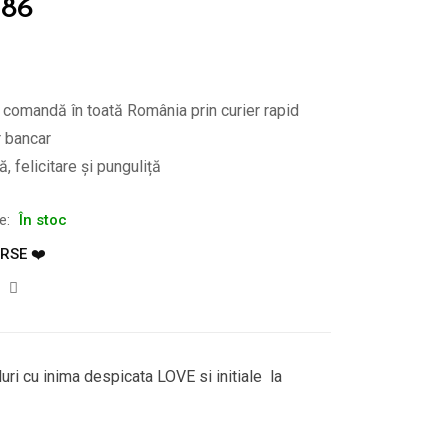
386
e comandă în toată România prin curier rapid
r bancar
, felicitare și punguliță
te:
În stoc
RSE ❤️
luri cu inima despicata LOVE si initiale la