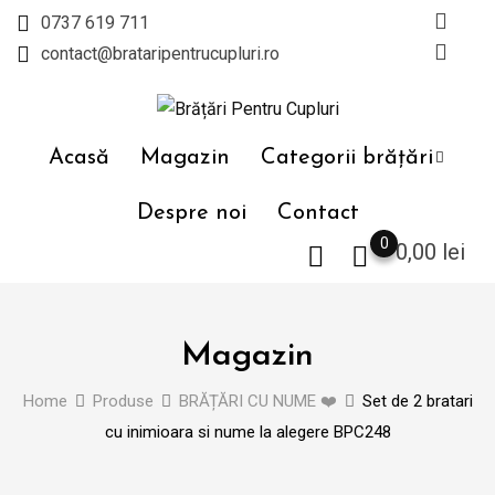
Skip
0737 619 711
to
contact@brataripentrucupluri.ro
content
Acasă
Magazin
Categorii brățări
Despre noi
Contact
0
0,00
lei
Magazin
Home
Produse
BRĂȚĂRI CU NUME ❤️
Set de 2 bratari
cu inimioara si nume la alegere BPC248