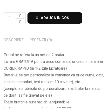
Set
ADAUGĂ ÎN COȘ
de
2
bratari
DESCRIERE
RECENZII (0)
cu
inimioara
Pretul se refera la un set de 2 bratari.
si
Livrare GRATUITA pentru orice comanda, oriunde in tara prin
nume
CURIER RAPID (in 1-2 zile lucratoare).
la
Bratarile se pot personaliza la comanda cu orice nume, data,
alegere
initiale, simboluri, text (maxim 10 cuvinte), etc.
BPC248
(completati rubricile de personalizare a ambelor bratari cu
quantity
ce doriti sa fie gravat pe ele).
Toate bratarile sunt reglabile/ajustabile!