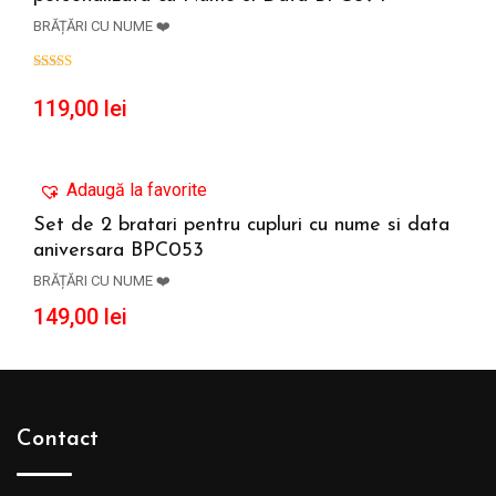
ADAUGĂ ÎN COȘ
BRĂȚĂRI CU NUME ❤️
119,00
lei
Adaugă la favorite
Set de 2 bratari pentru cupluri cu nume si data
aniversara BPC053
ADAUGĂ ÎN COȘ
BRĂȚĂRI CU NUME ❤️
149,00
lei
Contact